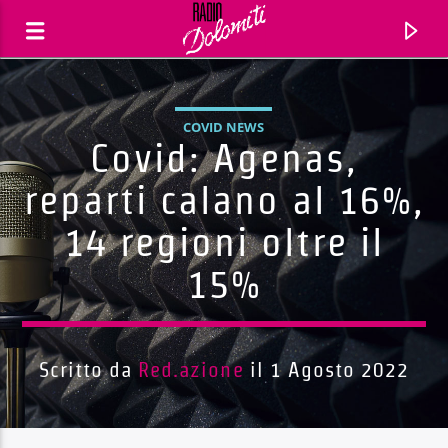
COVID NEWS
Covid: Agenas,
reparti calano al 16%,
14 regioni oltre il
15%
Scritto da
Red.azione
il 1 Agosto 2022
Traccia corrente
Titolo
Artista