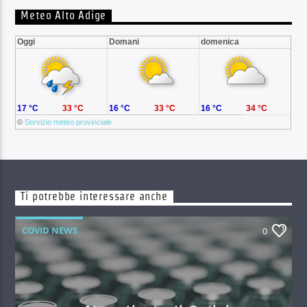
Meteo Alto Adige
Oggi
Domani
domenica
17 °C
33 °C
16 °C
33 °C
16 °C
34 °C
©
Servizio meteo provinciale
Ti potrebbe interessare anche
COVID NEWS
0