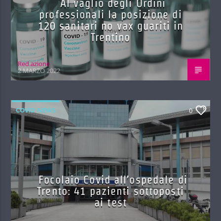
Al vaglio degli Ordini
professionali la posizione di
120 sanitari no vax guariti in
Trentino
Red.azione
2 MARZO 2022
COVID NEWS
0
Focolaio Covid all’ospedale di
Trento: 41 pazienti sottoposti
ai test