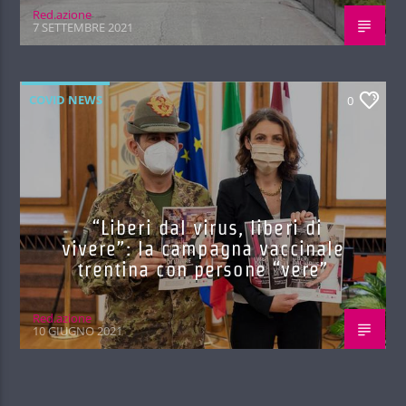
Red.azione
7 SETTEMBRE 2021
COVID NEWS
0
“Liberi dal virus, liberi di
vivere”: la campagna vaccinale
trentina con persone “vere”
Red.azione
10 GIUGNO 2021