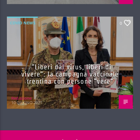
COVID NEWS
0
“Liberi dal virus, liberi di
vivere”: la campagna vaccinale
trentina con persone “vere”
Red.azione
10 GIUGNO 2021