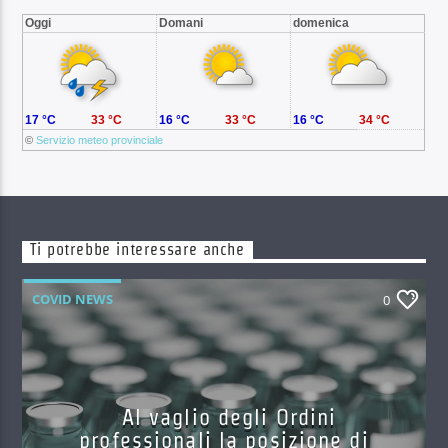
Oggi
Domani
domenica
17 °C
33 °C
16 °C
33 °C
16 °C
34 °C
©
Servizio meteo provinciale
Ti potrebbe interessare anche
COVID NEWS
0
Al vaglio degli Ordini
professionali la posizione di