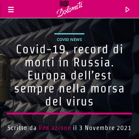
COVID NEWS
Covid-19, record di
morti in Russia.
Europa dell’est
sempre nella morsa
del virus
Traccia corrente
Titolo
Scritto da
Red.azione
il 3 Novembre 2021
Artista