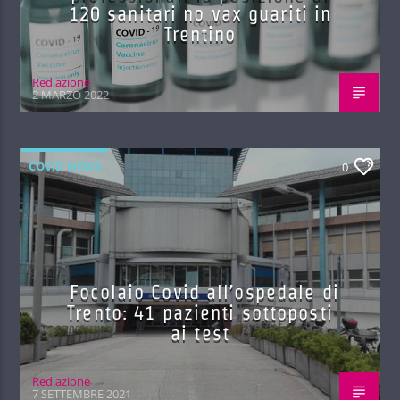
120 sanitari no vax guariti in
Trentino
Red.azione
2 MARZO 2022
COVID NEWS
0
Focolaio Covid all’ospedale di
Trento: 41 pazienti sottoposti
ai test
Red.azione
7 SETTEMBRE 2021