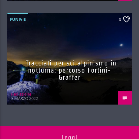
FUNIVIE
0
Tracciati per sci alpinismo in
notturna: percorso Fortini-
Graffer
Red.azione
3 MARZO 2022
Leggi