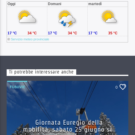
Oggi
Domani
martedì
17 °C
34 °C
17 °C
34 °C
17 °C
35 °C
©
Servizio meteo provinciale
Ti potrebbe interessare anche
FUNIVIE
0
Giornata Euregio della
mobilità, sabato 25 giugno si