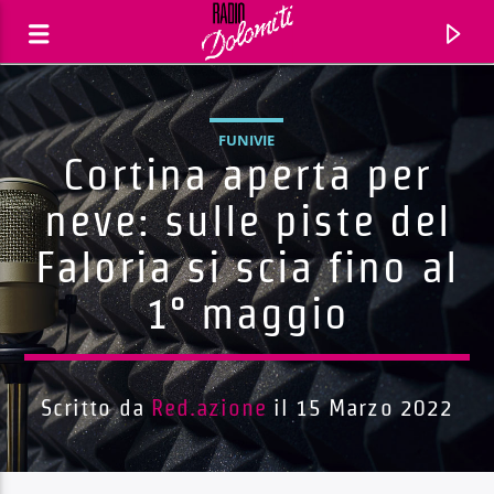
FUNIVIE
Cortina aperta per
neve: sulle piste del
Faloria si scia fino al
1° maggio
Scritto da
Red.azione
il 15 Marzo 2022
Traccia corrente
Titolo
Artista