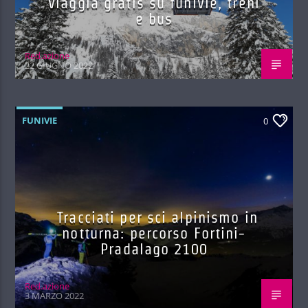
viaggia gratis su funivie, treni
e bus
Red.azione
22 GIUGNO 2022
FUNIVIE
0
Tracciati per sci alpinismo in
notturna: percorso Fortini-
Pradalago 2100
Red.azione
3 MARZO 2022