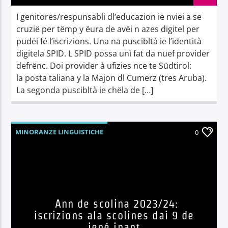
I genitores/respunsabli dl’educazion ie nviei a se
cruzië per tëmp y ëura de avëi n azes digitel per
pudëi fé l’iscrizions. Una na puscibltà ie l’identità
digitela SPID. L SPID possa unì fat da nuef provider
defrënc. Doi provider à ufizies nce te Südtirol:
la posta taliana y la Majon dl Cumerz (tres Aruba).
La segonda puscibltà ie chëla de […]
MINORANZE LINGUISTICHE
0
Ann de scolina 2023/24:
iscrizions ala scolines dai 9 de
jené inant