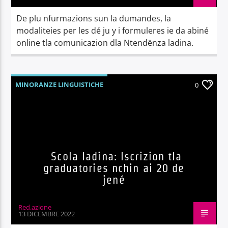
De plu nfurmazions sun la dumandes, la
modaliteies per les dé ju y i formuleres ie da abiné
online tla comunicazion dla Ntendënza ladina.
MINORANZE LINGUISTICHE
0
Scola ladina: Iscrizion tla
graduatories nchin ai 20 de
jené
Red.azione
13 DICEMBRE 2022