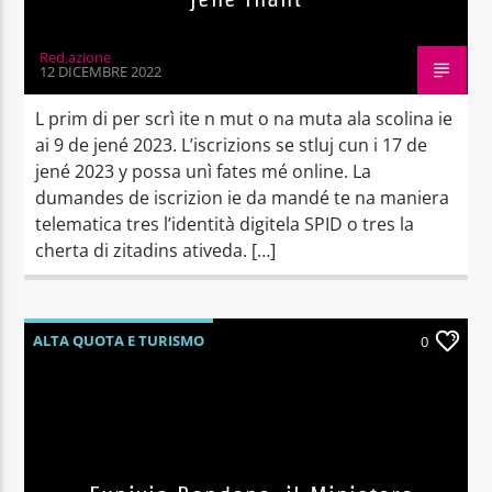
Red.azione
12 DICEMBRE 2022
L prim di per scrì ite n mut o na muta ala scolina ie
ai 9 de jené 2023. L’iscrizions se stluj cun i 17 de
jené 2023 y possa unì fates mé online. La
dumandes de iscrizion ie da mandé te na maniera
telematica tres l’identità digitela SPID o tres la
cherta di zitadins ativeda. […]
ALTA QUOTA E TURISMO
0