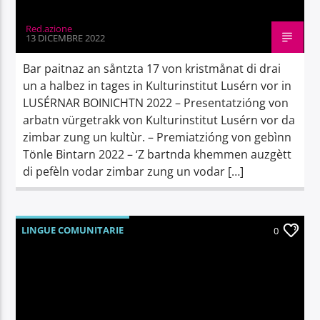
Red.azione
13 DICEMBRE 2022
Bar paitnaz an såntzta 17 von kristmånat di drai
un a halbez in tages in Kulturinstitut Lusérn vor in
LUSÉRNAR BOINICHTN 2022 – Presentatzióng von
arbatn vürgetrakk von Kulturinstitut Lusérn vor da
zimbar zung un kultùr. – Premiatzióng von gebìnn
Tönle Bintarn 2022 – ‘Z bartnda khemmen auzgètt
di pefèln vodar zimbar zung un vodar […]
LINGUE COMUNITARIE
0