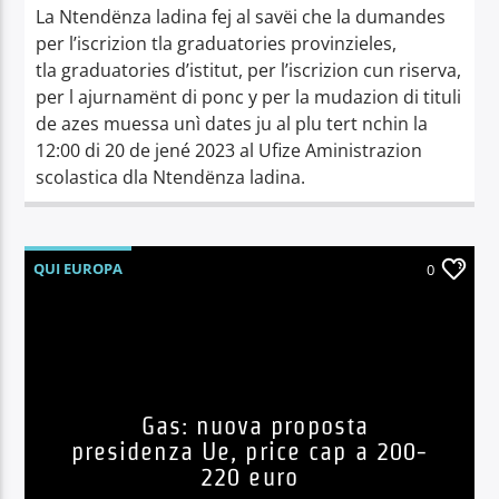
La Ntendënza ladina fej al savëi che la dumandes
per l’iscrizion tla graduatories provinzieles,
tla graduatories d’istitut, per l’iscrizion cun riserva,
per l ajurnamënt di ponc y per la mudazion di tituli
de azes muessa unì dates ju al plu tert nchin la
12:00 di 20 de jené 2023 al Ufize Aministrazion
scolastica dla Ntendënza ladina.
QUI EUROPA
0
Gas: nuova proposta
presidenza Ue, price cap a 200-
220 euro