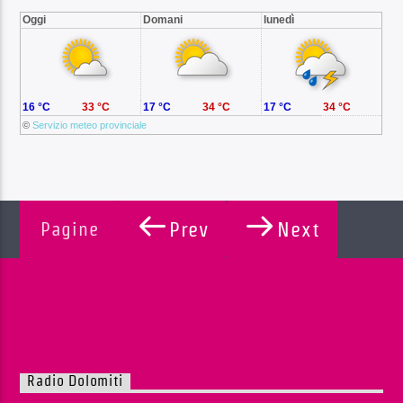
Oggi
Domani
lunedì
16 °C
33 °C
17 °C
34 °C
17 °C
34 °C
©
Servizio meteo provinciale
Pagine
Prev
Next
Radio Dolomiti