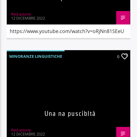
Red.azione
12 DICEMBRE 2022
https://www.youtube.com/watch?v=oRjNn81SEeU
MINORANZE LINGUISTICHE
0
Una na puscibltà
Red.azione
12 DICEMBRE 2022