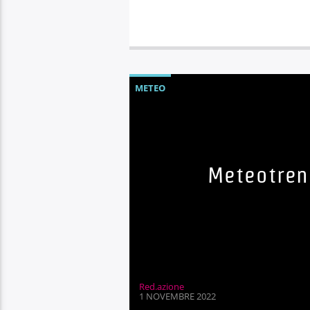
METEO
Meteotrent
Red.azione
1 NOVEMBRE 2022