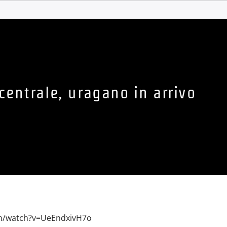
centrale, uragano in arrivo
m/watch?v=UeEndxivH7o