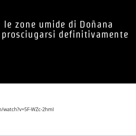
 le zone umide di Doñana
i prosciugarsi definitivamente
m/watch?v=5F-WZc-2hmI