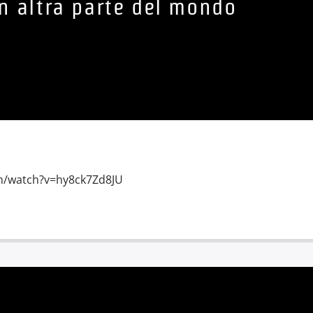
n altra parte del mondo
m/watch?v=hy8ck7Zd8JU