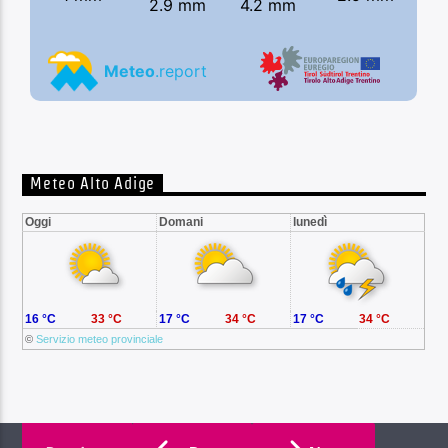
Meteo Alto Adige
Oggi
Domani
lunedì
16 °C
33 °C
17 °C
34 °C
17 °C
34 °C
©
Servizio meteo provinciale