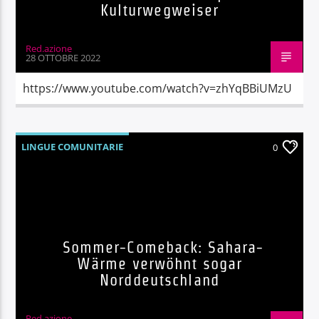
Kulturwegweiser
Red.azione
28 OTTOBRE 2022
https://www.youtube.com/watch?v=zhYqBBiUMzU
LINGUE COMUNITARIE
0
Sommer-Comeback: Sahara-
Wärme verwöhnt sogar
Norddeutschland
Red.azione