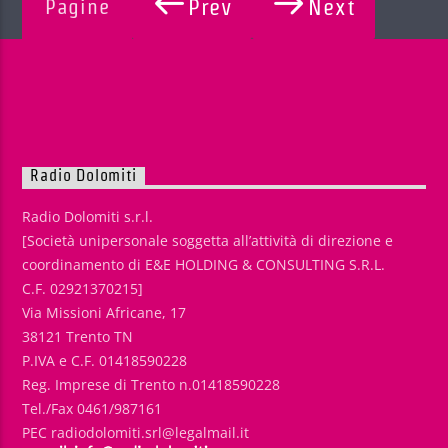
Pagine
Prev
Next
Radio Dolomiti
Radio Dolomiti s.r.l.
[Società unipersonale soggetta all’attività di direzione e
coordinamento di E&E HOLDING & CONSULTING S.R.L.
C.F. 02921370215]
Via Missioni Africane, 17
38121 Trento TN
P.IVA e C.F. 01418590228
Reg. Imprese di Trento n.01418590228
Tel./Fax 0461/987161
PEC radiodolomiti.srl@legalmail.it