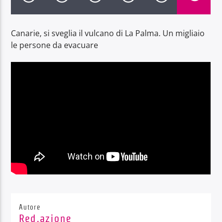
Canarie, si sveglia il vulcano di La Palma. Un migliaio
le persone da evacuare
Radio Dolomiti
Autore
Red.azione