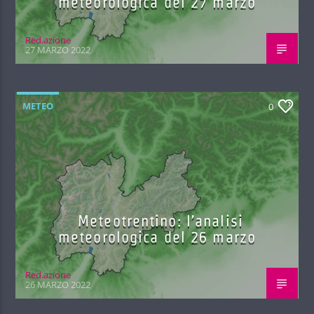
meteorologica del 27 marzo
Red.azione
27 MARZO 2022
METEO
0
Meteotrentino: l’analisi
meteorologica del 26 marzo
Red.azione
26 MARZO 2022