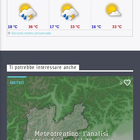
18 °C
36 °C
17 °C
33 °C
16 °C
33 °C
©
Servizio meteo provinciale
Ti potrebbe interessare anche
METEO
0
Meteotrentino: l’analisi