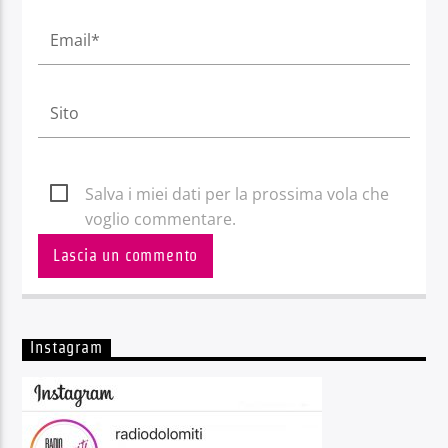
Salva i miei dati per la prossima vola che
voglio commentare.
Instagram