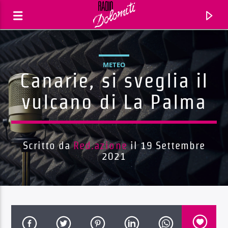
METEO
Canarie, si sveglia il
vulcano di La Palma
Scritto da
Red.azione
il 19 Settembre
2021
Traccia corrente
Titolo
Artista