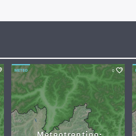
METEO
0
Meteotrentino: