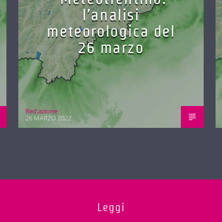
l’analisi
meteorologica del
26 marzo
Red.azione
26 MARZO 2022
Leggi