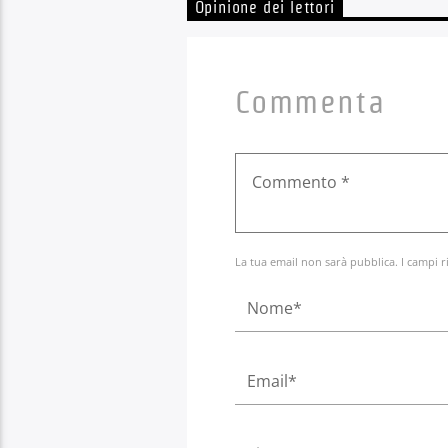
Opinione dei lettori
Commenta
La tua email non sarà pubblica. I campi r