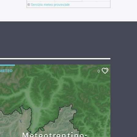
©
Servizio meteo provinciale
METEO
0
Meteotrentino: