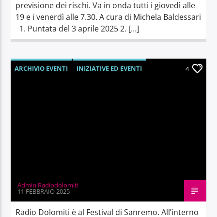
previsione dei rischi. Va in onda tutti i giovedì alle
19 e i venerdì alle 7.30. A cura di Michela Baldessari
1. Puntata del 3 aprile 2025 2. […]
ARCHIVIO EVENTI
INIZIATIVE ED EVENTI
4
Admin Radiodolomiti
11 FEBBRAIO 2025
Radio Dolomiti è al Festival di Sanremo. All’interno