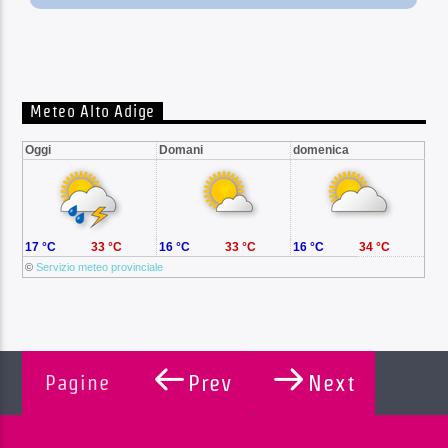
Meteo Alto Adige
Oggi
Domani
domenica
17 °C
33 °C
16 °C
33 °C
16 °C
34 °C
©
Servizio meteo provinciale
Pagine
Prev
Next