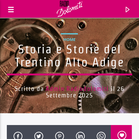
HOME
Storia e Storie del
Trentino Alto Adige
Scritto da
Admin Radiodolomiti
il 26
Settembre 2025
Traccia corrente
Titolo
Artista