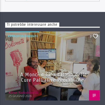
Ti potrebbe interessare anche
APPROFONDIMENTI
3
A Monci il Giro d’Italia delle
Cure Palliative Pediatriche
Admin Radiodolomiti
25 GIUGNO 2026