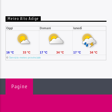
Meteo Alto Adige
Oggi
Domani
lunedì
16 °C
33 °C
17 °C
34 °C
17 °C
34 °C
©
Servizio meteo provinciale
Pagine