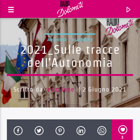
ARCHIVIO
RUBRICHE
2021_Sulle tracce
dell’Autonomia
Scritto da
redazione
il 2 Giugno 2021
Traccia corrente
Titolo
Artista
3