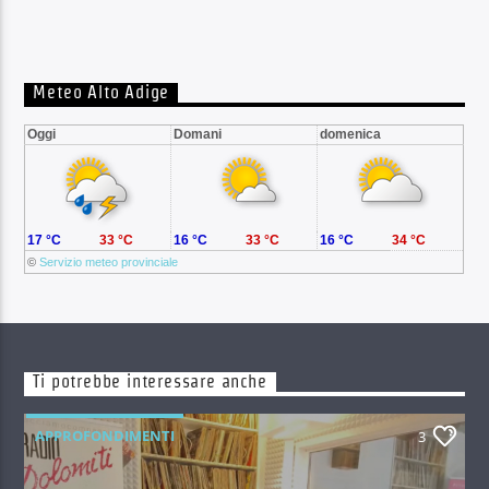
Meteo Alto Adige
Oggi
Domani
domenica
17 °C
33 °C
16 °C
33 °C
16 °C
34 °C
©
Servizio meteo provinciale
Ti potrebbe interessare anche
APPROFONDIMENTI
3