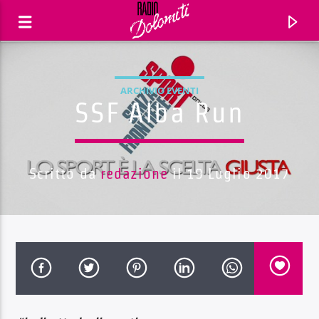
ARCHIVIO EVENTI
SSF Alba Run
Scritto da
redazione
il 19 Luglio 2017
Traccia corrente
Titolo
Artista