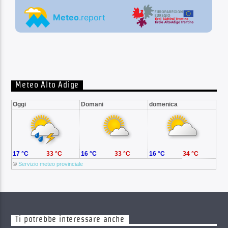
Meteo Alto Adige
Oggi
Domani
domenica
17 °C
33 °C
16 °C
33 °C
16 °C
34 °C
©
Servizio meteo provinciale
Ti potrebbe interessare anche