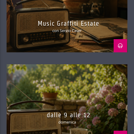
Music Graffiti Estate
con Sergio Caser
dalle 9 alle 12
domenica