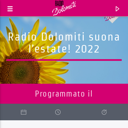
Radio Dolomiti suona
l’estate! 2022
Programmato il
Traccia corrente
Titolo
Artista