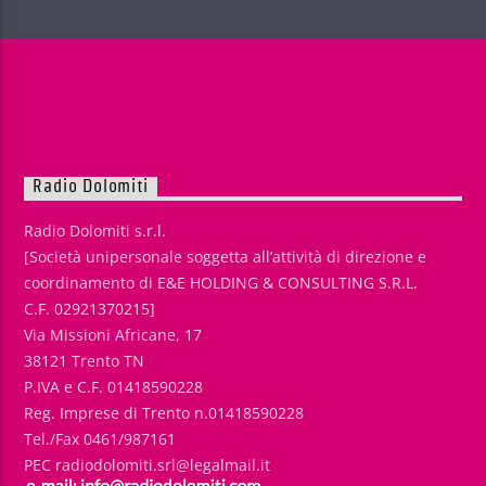
Radio Dolomiti
Radio Dolomiti s.r.l.
[Società unipersonale soggetta all’attività di direzione e
coordinamento di E&E HOLDING & CONSULTING S.R.L.
C.F. 02921370215]
Via Missioni Africane, 17
38121 Trento TN
P.IVA e C.F. 01418590228
Reg. Imprese di Trento n.01418590228
Tel./Fax 0461/987161
PEC radiodolomiti.srl@legalmail.it