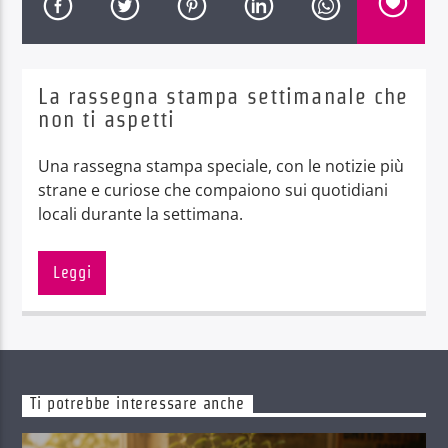
La rassegna stampa settimanale che
non ti aspetti
Radio Dolomiti
Una rassegna stampa speciale, con le notizie più
strane e curiose che compaiono sui quotidiani
locali durante la settimana.
Le notizie più strane e curiose che compaiono
sui quotidiani locali durante la settimana.
Leggi
Tutti i venerdì dalle 13 alle 13.45, con
Michelangelo Felicetti
,
Michela Baldessari
e
Stefano Piffer
.
Ti potrebbe interessare anche