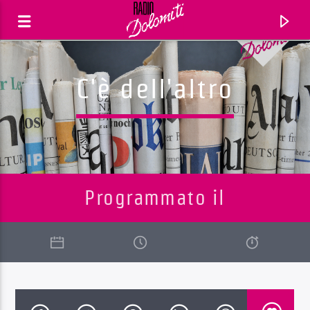
C'è dell'altro
Programmato il
Traccia corrente
Titolo
Artista