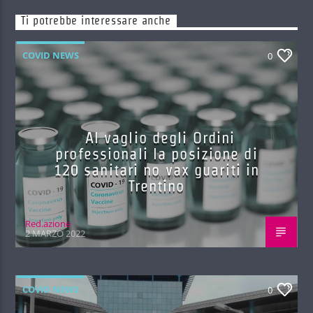
Ti potrebbe interessare anche
COVID NEWS
0
Al vaglio degli Ordini
professionali la posizione di
120 sanitari no vax guariti in
Trentino
Red.azione
2 MARZO 2022
COVID NEWS
0