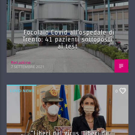
Focolaio Covid all’ospedale di
Trento: 41 pazienti sottoposti
ai test
Red.azione
7 SETTEMBRE 2021
COVID NEWS
0
“Liberi dal virus, liberi di