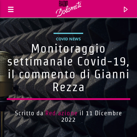
COVID NEWS
Monitoraggio
settimanale Covid-19,
il commento di Gianni
Rezza
Scritto da
Red.azione
il 11 Dicembre
Traccia corrente
2022
Titolo
Artista