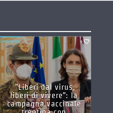
COVID NEWS
0
“Liberi dal virus,
liberi di vivere”: la
campagna vaccinale
trentina con