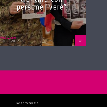
persone “vere”
Red.azione
10 GIUGNO 2021
Post precedente