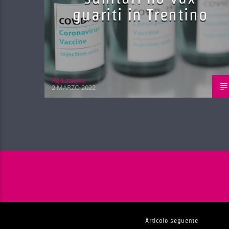
guariti in Trentino
Red.azione
2 MARZO 2022
Articolo seguente