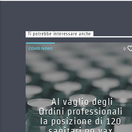
Ti potrebbe interessare anche
COVID NEWS
0
Al vaglio degli
Ordini professionali
la posizione di 120
sanitari no vax