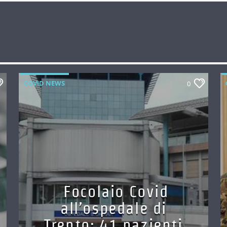
COVID NEWS
0
Focolaio Covid
all’ospedale di
Trento: 41 pazienti