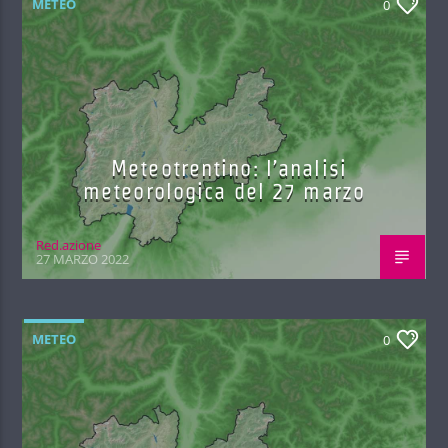
METEO
0
Meteotrentino: l’analisi
meteorologica del 27 marzo
Red.azione
27 MARZO 2022
METEO
0