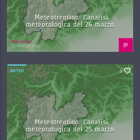
Meteotrentino: l’analisi
meteorologica del 26 marzo
Red.azione
26 MARZO 2022
METEO
0
Meteotrentino: l’analisi
meteorologica del 25 marzo