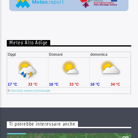
Meteo Alto Adige
Oggi
Domani
domenica
17 °C
33 °C
16 °C
33 °C
16 °C
34 °C
©
Servizio meteo provinciale
Ti potrebbe interessare anche