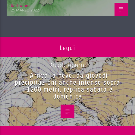
Red.azione
25 MARZO 2022
Leggi
Articolo seguente
Arriva la neve: da giovedì
precipitazioni anche intense sopra
i 1200 metri, replica sabato e
domenica