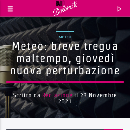
METEO
Meteo: breve tregua
maltempo, giovedì
nuova perturbazione
Scritto da
Red.azione
il 23 Novembre
2021
Traccia corrente
Titolo
Artista