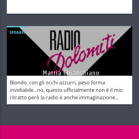
SPEAKER
Mattia Chianchiano
Biondo, con gli occhi azzurri, peso forma
invidiabile…no, questo ufficialmente non è il mio
ritratto però la radio è anche immaginazione
quindi facciamo finta che sia così. La radio è stato
il mio primo amore, sin da quando ero bambino.
Ne sono consapevoli soprattutto le mie ex
maestre delle elementari, che erano ormai
abituate durante […]