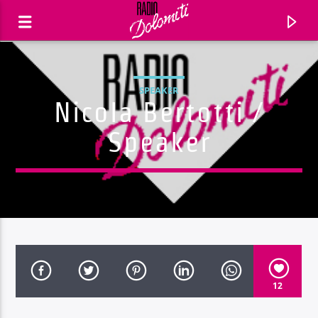
SPEAKER
Nicola Bertotti /
Speaker
Traccia corrente
12
Titolo
Artista