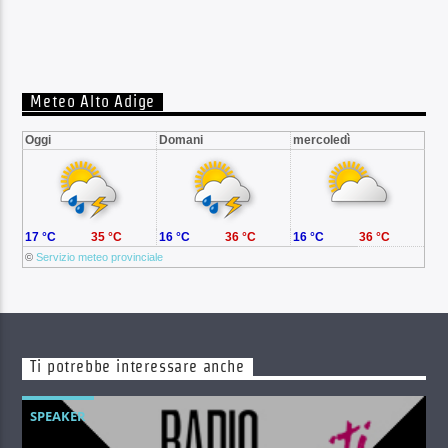
Meteo Alto Adige
Oggi
Domani
mercoledì
17 °C
35 °C
16 °C
36 °C
16 °C
36 °C
©
Servizio meteo provinciale
Ti potrebbe interessare anche
SPEAKER