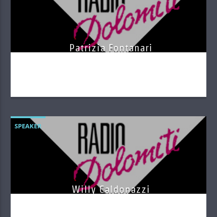
Patrizia Fontanari
SPEAKER
Willy Caldonazzi