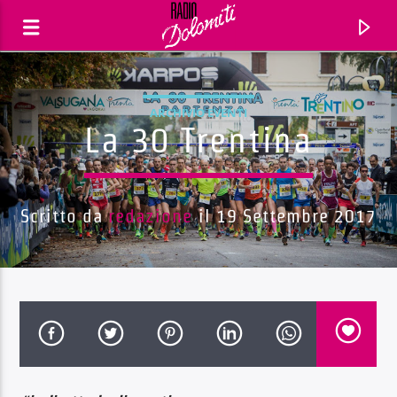
ARCHIVIO EVENTI
La 30 Trentina
Scritto da
redazione
il 19 Settembre 2017
Traccia corrente
Titolo
Artista