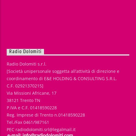
Radio Dolomiti
Radio Dolomiti s.r.l.
[Società unipersonale soggetta all’attività di direzione e
coordinamento di E&E HOLDING & CONSULTING S.R.L.
C.F. 02921370215]
Via Missioni Africane, 17
38121 Trento TN
P.IVA e C.F. 01418590228
Reg. Imprese di Trento n.01418590228
Tel./Fax 0461/987161
PEC radiodolomiti.srl@legalmail.it