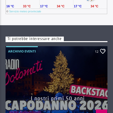
16 °C
33 °C
17 °C
34 °C
17 °C
34 °C
©
Servizio meteo provinciale
Ti potrebbe interessare anche
ARCHIVIO EVENTI
12
I nostri primi 50 anni
Admin Radiodolomiti