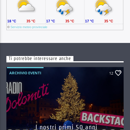
18 °C
35 °C
17 °C
35 °C
17 °C
35 °C
©
Servizio meteo provinciale
Ti potrebbe interessare anche
ARCHIVIO EVENTI
12
I nostri primi 50 anni