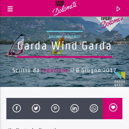
ARCHIVIO EVENTI
Garda Wind Garda
Scritto da
redazione
il 8 Giugno 2017
Traccia corrente
Titolo
Artista