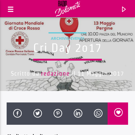
ARCHIVIO EVENTI
Cri Day 2o17
Scritto da
redazione
il 11 Maggio 2017
Traccia corrente
Titolo
Artista