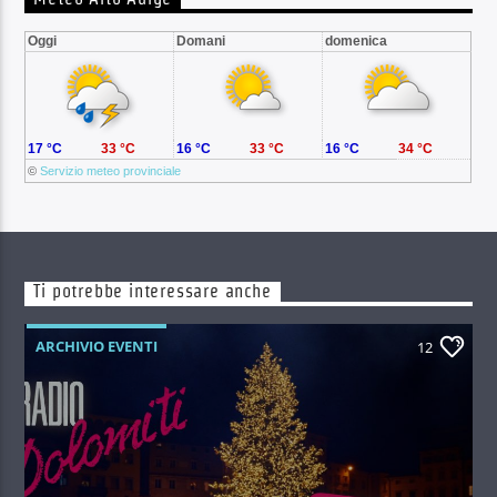
Oggi
Domani
domenica
17 °C
33 °C
16 °C
33 °C
16 °C
34 °C
©
Servizio meteo provinciale
Ti potrebbe interessare anche
ARCHIVIO EVENTI
12