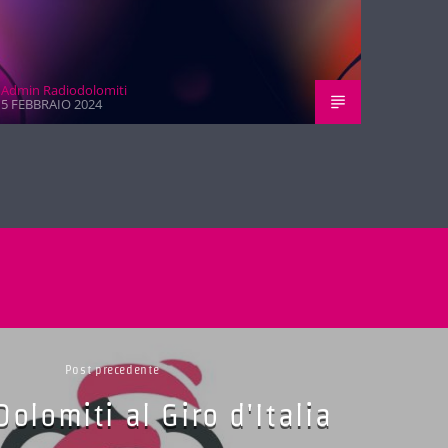
Admin Radiodolomiti
5 FEBBRAIO 2024
Post precedente
olomiti al Giro d'Italia