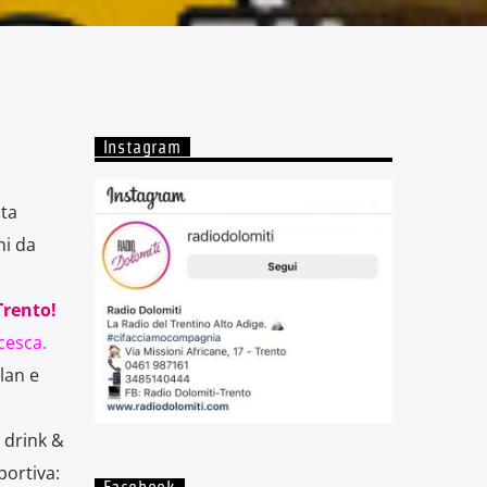
Instagram
ta
ni da
Trento!
cesca.
lan e
 drink &
portiva: