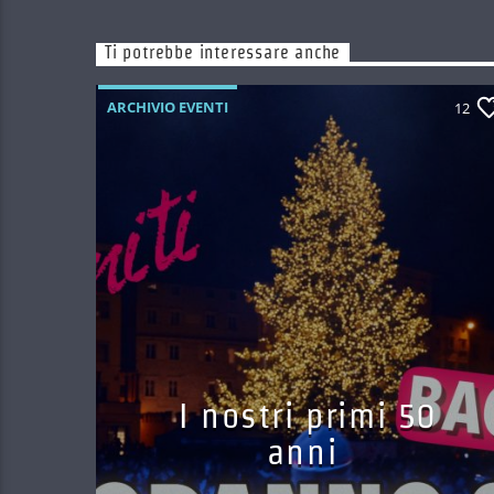
Ti potrebbe interessare anche
ARCHIVIO EVENTI
12
I nostri primi 50
anni