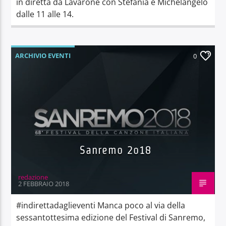
in diretta da Lavarone con Stefania e Michelangelo
dalle 11 alle 14.
ARCHIVIO EVENTI
0
Sanremo 2o18
redazione
2 FEBBRAIO 2018
#indirettadaglieventi Manca poco al via della
sessantottesima edizione del Festival di Sanremo,