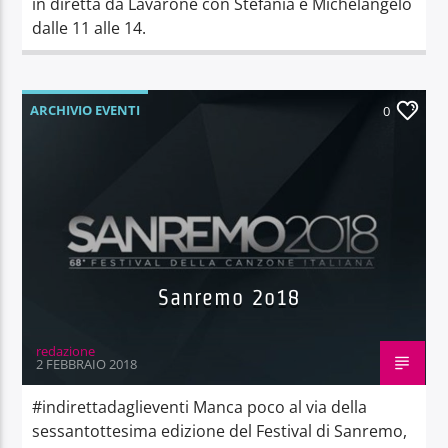
in diretta da Lavarone con Stefania e Michelangelo
dalle 11 alle 14.
ARCHIVIO EVENTI
0
Sanremo 2o18
redazione
2 FEBBRAIO 2018
#indirettadaglieventi Manca poco al via della
sessantottesima edizione del Festival di Sanremo,