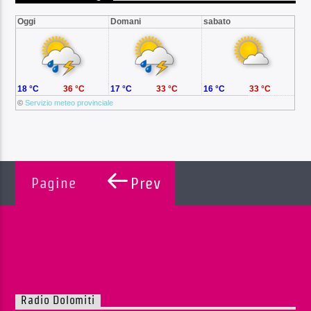
Oggi
Domani
sabato
18 °C
36 °C
17 °C
33 °C
16 °C
33 °C
©
Servizio meteo provinciale
Pagine
Prev
Radio Dolomiti