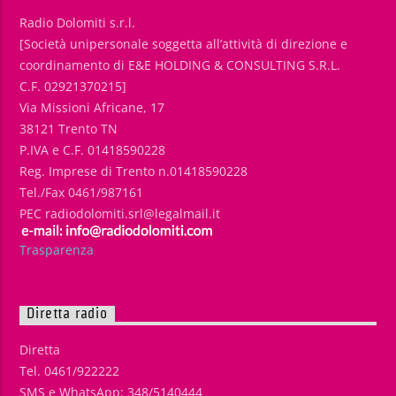
Radio Dolomiti s.r.l.
[Società unipersonale soggetta all’attività di direzione e
coordinamento di E&E HOLDING & CONSULTING S.R.L.
C.F. 02921370215]
Via Missioni Africane, 17
38121 Trento TN
P.IVA e C.F. 01418590228
Reg. Imprese di Trento n.01418590228
Tel./Fax 0461/987161
PEC radiodolomiti.srl@legalmail.it
Trasparenza
Diretta radio
Diretta
Tel. 0461/922222
SMS e WhatsApp: 348/5140444