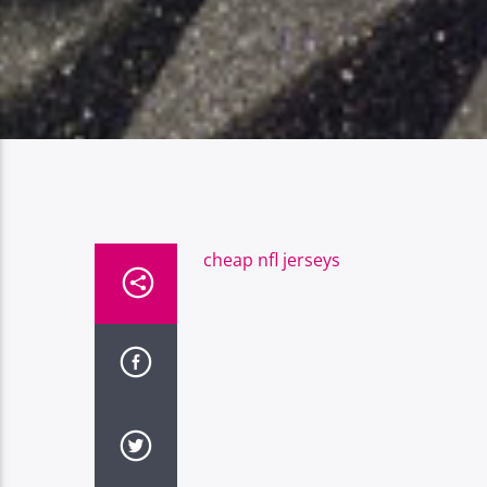
cheap nfl jerseys